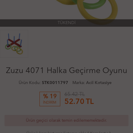
TÜKENDİ
Zuzu 4071 Halka Geçirme Oyunu
Ürün Kodu:
STK0011797
Marka:
Acil Kırtasiye
65.42 TL
% 19
52.70
TL
İNDİRİM
Ürün geçici olarak temin edilememektedir.