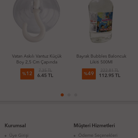
 Vantuz Küçük
Bayrak Bubbles Baloncuk
Vardem 0120 Y
m Çapında
Likiti 500Ml
Mermi 20'
7.35 TL
222.81 TL
148.9
49
16
%
%
6.45 TL
112.95 TL
124.
Kurumsal
Müşteri Hizmetleri
Üye Girişi
Ödeme Seçenekleri