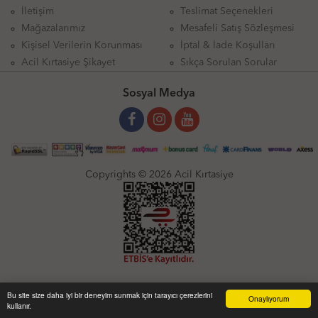
İletişim
Teslimat Seçenekleri
Mağazalarımız
Mesafeli Satış Sözleşmesi
Kişisel Verilerin Korunması
İptal & İade Koşulları
Acil Kırtasiye Şikayet
Sıkça Sorulan Sorular
Sosyal Medya
Copyrights © 2026 Acil Kırtasiye
Bu site size daha iyi bir deneyim sunmak için tarayıcı çerezlerini
Onaylıyorum
kullanır.
Anasayfa
Üye Girişi
Sepetim
Sipariş Takibi
İletişim