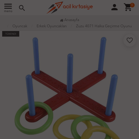
menu
person
shopping_cart
0
search
menü
Anasayfa
Oyuncak
Erkek Oyuncakları
Zuzu 4071 Halka Geçirme Oyunu
TÜKENDİ
favorite_border