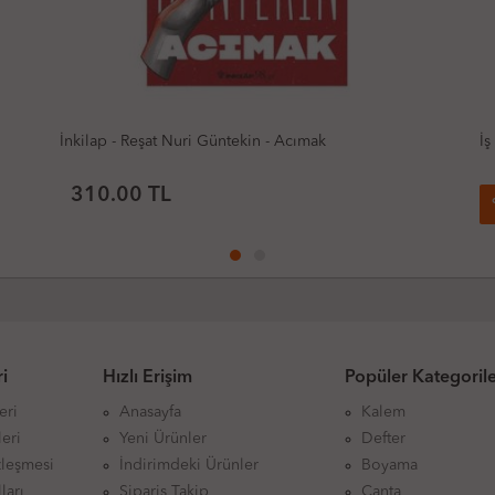
İş Kültür - Sabahattin Ali - Kuyucaklı Yusuf
İş
Yı
78.00 TL
5
%
73.76 TL
i
Hızlı Erişim
Popüler Kategoril
eri
Anasayfa
Kalem
eri
Yeni Ürünler
Defter
zleşmesi
İndirimdeki Ürünler
Boyama
ları
Sipariş Takip
Çanta