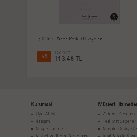
İnkilap - Reşat Nuri Güntekin - Acımak
310.00 TL
Kurumsal
Müşteri Hizmetler
Üye Girişi
Ödeme Seçenekl
İletişim
Teslimat Seçenekl
Mağazalarımız
Mesafeli Satış Sö
Kişisel Verilerin Korunması
İptal & İade Koşul