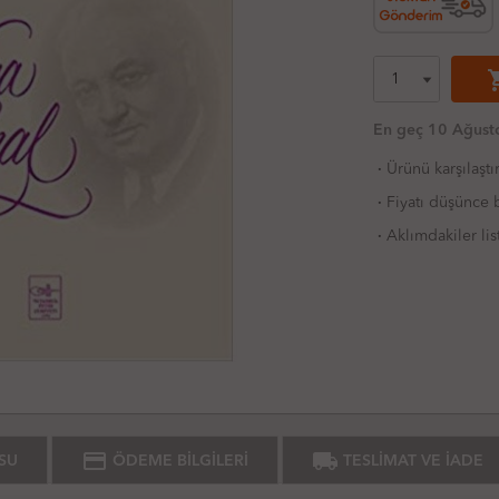
shoppi
En geç 10 Ağusto
·
Ürünü karşılaştı
·
Fiyatı düşünce b
·
Aklımdakiler lis
credit_card
local_shipping
SU
ÖDEME BİLGİLERİ
TESLİMAT VE İADE