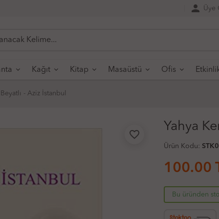
person
Üye G
nta
Kağıt
Kitap
Masaüstü
Ofis
Etkinli
eyatlı - Aziz İstanbul
Yahya Kem
favorite_border
Ürün Kodu:
STK
100.00
Bu üründen sto