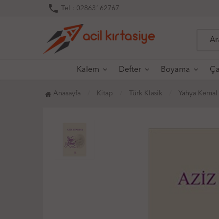
phone
Tel : 02863162767
Kalem
Defter
Boyama
Ça
Anasayfa
Kitap
Türk Klasik
Yahya Kemal B