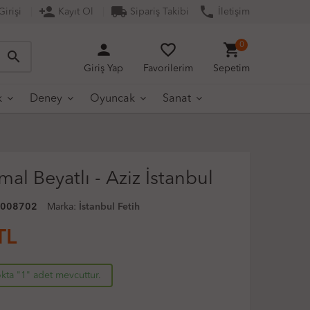
person_add
local_shipping
phone
irişi
Kayıt Ol
Sipariş Takibi
İletişim
person
favorite_border
shopping_cart
0
search
Giriş Yap
Favorilerim
Sepetim
k
Deney
Oyuncak
Sanat
al Beyatlı - Aziz İstanbul
0008702
Marka:
İstanbul Fetih
TL
kta "1" adet mevcuttur.