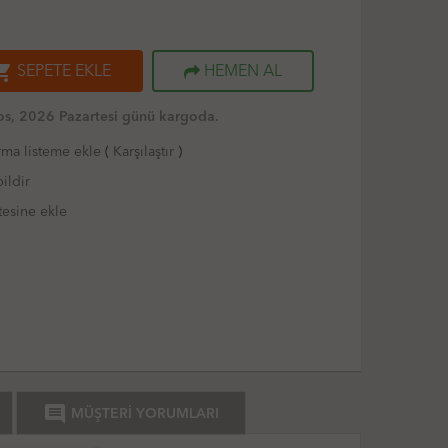
ng_cart
SEPETE EKLE
HEMEN AL
s, 2026 Pazartesi günü kargoda.
rma listeme ekle
(
Karşılaştır
)
ildir
tesine ekle
comment
MÜŞTERİ YORUMLARI