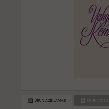
receipt
receipt
ÜRÜN AÇIKLAMASI
ÜRÜN VİDEO