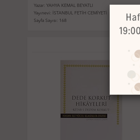
Yazar: YAHYA KEMAL BEYATLI
Yayınevi: İSTANBUL FETİH CEMİYETİ
Sayfa Sayısı: 168