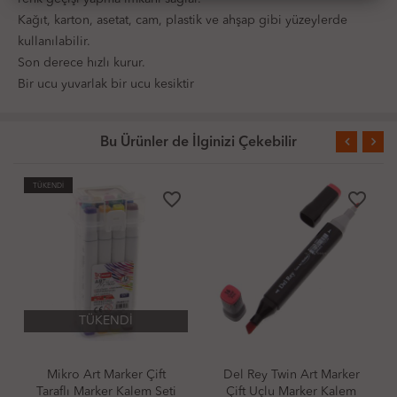
Kağıt, karton, asetat, cam, plastik ve ahşap gibi yüzeylerde
kullanılabilir.
Son derece hızlı kurur.
Bir ucu yuvarlak bir ucu kesiktir
Bu Ürünler de İlginizi Çekebilir
TÜKENDİ
favorite_border
favorite_border
TÜKENDİ
Mikro Art Marker Çift
Del Rey Twin Art Marker
Taraflı Marker Kalem Seti
Çift Uçlu Marker Kalem