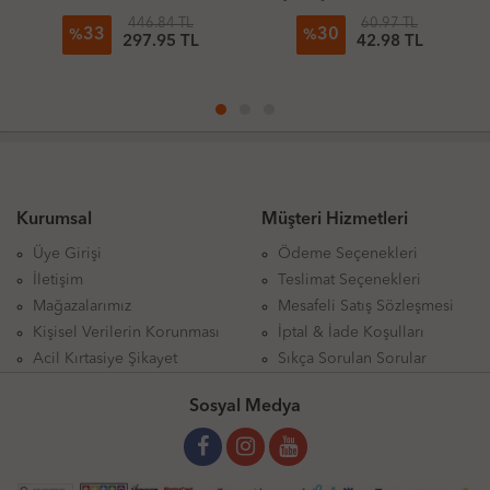
12'Li
446.84 TL
60.97 TL
33
30
%
%
297.95 TL
42.98 TL
Kurumsal
Müşteri Hizmetleri
Üye Girişi
Ödeme Seçenekleri
İletişim
Teslimat Seçenekleri
Mağazalarımız
Mesafeli Satış Sözleşmesi
Kişisel Verilerin Korunması
İptal & İade Koşulları
Acil Kırtasiye Şikayet
Sıkça Sorulan Sorular
Sosyal Medya