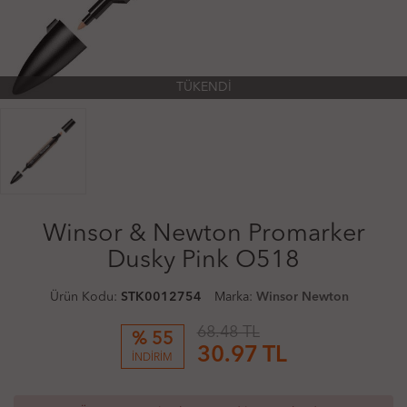
TÜKENDİ
Winsor & Newton Promarker
Dusky Pink O518
Ürün Kodu:
STK0012754
Marka:
Winsor Newton
68.48 TL
% 55
30.97
TL
İNDİRİM