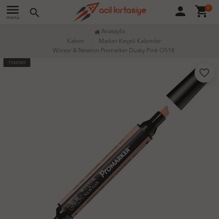
menu
person
shopping_cart
0
search
menü
Anasayfa
Kalem
Marker Keçeli Kalemler
Winsor & Newton Promarker Dusky Pink O518
TÜKENDİ
favorite_border