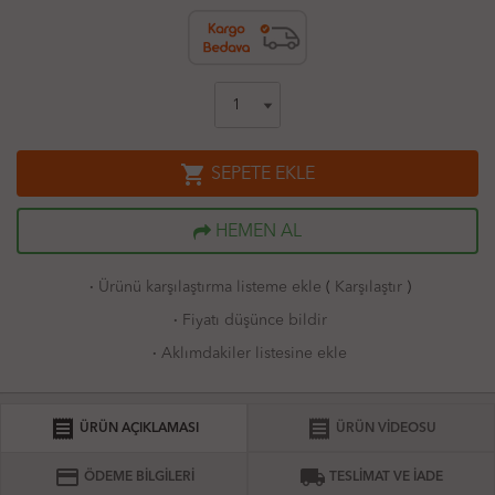
shopping_cart
SEPETE EKLE
HEMEN AL
·
Ürünü karşılaştırma listeme ekle
(
Karşılaştır
)
·
Fiyatı düşünce bildir
·
Aklımdakiler listesine ekle
receipt
receipt
ÜRÜN AÇIKLAMASI
ÜRÜN VİDEOSU
credit_card
local_shipping
ÖDEME BİLGİLERİ
TESLİMAT VE İADE