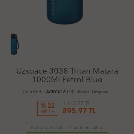
Uzspace 3038 Tritan Matara
1000Ml Petrol Blue
Ürün Kodu:
ACK0018119
Marka:
Uzspace
1,145.57 TL
% 22
895.97
TL
İNDİRİM
Bu üründen stokta "3" adet mevcuttur.