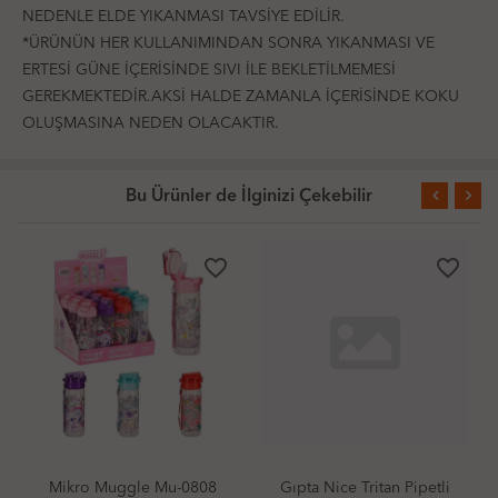
NEDENLE ELDE YIKANMASI TAVSİYE EDİLİR.
*ÜRÜNÜN HER KULLANIMINDAN SONRA YIKANMASI VE
ERTESİ GÜNE İÇERİSİNDE SIVI İLE BEKLETİLMEMESİ
GEREKMEKTEDİR.AKSİ HALDE ZAMANLA İÇERİSİNDE KOKU
OLUŞMASINA NEDEN OLACAKTIR.
Bu Ürünler de İlginizi Çekebilir
favorite_border
favorite_border
le Mu-0808
Gıpta Nice Tritan Pipetli
Piano 597731 O