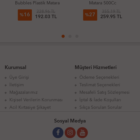
stik Matara
Matara 500Cc
Pipetli Matara
 Modelleri
(Adet)
228.96 TL
355.19 TL
201.9
27
46
%
%
92.03 TL
259.95 TL
109.
Kurumsal
Müşteri Hizmetleri
Üye Girişi
Ödeme Seçenekleri
İletişim
Teslimat Seçenekleri
Mağazalarımız
Mesafeli Satış Sözleşmesi
Kişisel Verilerin Korunması
İptal & İade Koşulları
Acil Kırtasiye Şikayet
Sıkça Sorulan Sorular
Sosyal Medya