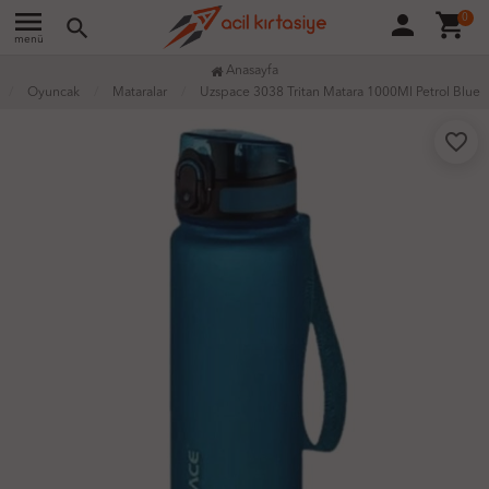
menu
person
shopping_cart
0
search
menü
Anasayfa
Oyuncak
Mataralar
Uzspace 3038 Tritan Matara 1000Ml Petrol Blue
favorite_border