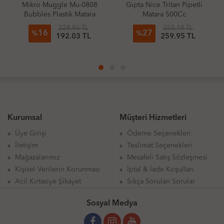
kro Muggle Mu-0808
Gıpta Nice Tritan Pipetli
Piano 
bbles Plastik Matara
Matara 500Cc
Pipet
00Ml Kız Modelleri
228.96 TL
355.19 TL
16
27
4
%
%
%
192.03 TL
259.95 TL
Kurumsal
Müşteri Hizmetleri
Üye Girişi
Ödeme Seçenekleri
İletişim
Teslimat Seçenekleri
Mağazalarımız
Mesafeli Satış Sözleşmesi
Kişisel Verilerin Korunması
İptal & İade Koşulları
Acil Kırtasiye Şikayet
Sıkça Sorulan Sorular
Sosyal Medya