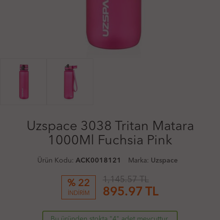
Uzspace 3038 Tritan Matara
1000Ml Fuchsia Pink
Ürün Kodu:
ACK0018121
Marka:
Uzspace
1,145.57 TL
% 22
895.97
TL
İNDİRİM
Bu üründen stokta "4" adet mevcuttur.