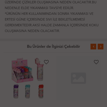
ÜZERİNDE ÇİZİKLER OLUŞMASINA NEDEN OLACAKTIR.BU
NEDENLE ELDE YIKANMASI TAVSİYE EDİLİR.
*ÜRÜNÜN HER KULLANIMINDAN SONRA YIKANMASI VE
ERTESİ GÜNE İÇERİSİNDE SIVI İLE BEKLETİLMEMESİ
GEREKMEKTEDİR.AKSİ HALDE ZAMANLA İÇERİSİNDE KOKU
OLUŞMASINA NEDEN OLACAKTIR.
Bu Ürünler de İlginizi Çekebilir
favorite_border
favorite_border