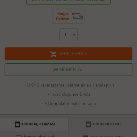
shopping_cart
SEPETE EKLE
HEMEN AL
·
Ürünü karşılaştırma listeme ekle
(
Karşılaştır
)
·
Fiyatı düşünce bildir
·
Aklımdakiler listesine ekle
receipt
receipt
ÜRÜN AÇIKLAMASI
ÜRÜN VİDEOSU