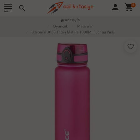
menu
person
shopping_cart
0
search
menü
Anasayfa
Oyuncak
Mataralar
Uzspace 3038 Tritan Matara 1000Ml Fuchsia Pink
favorite_border