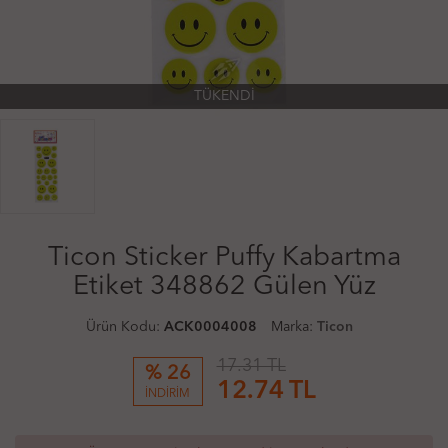
TÜKENDİ
Ticon Sticker Puffy Kabartma
Etiket 348862 Gülen Yüz
Ürün Kodu:
ACK0004008
Marka:
Ticon
17.31 TL
% 26
12.74
TL
İNDİRİM