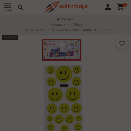
menu
person
shopping_cart
0
search
menü
Anasayfa
Oyuncak
Sticker
Ticon Sticker Puffy Kabartma Etiket 348862 Gülen Yüz
TÜKENDİ
favorite_border