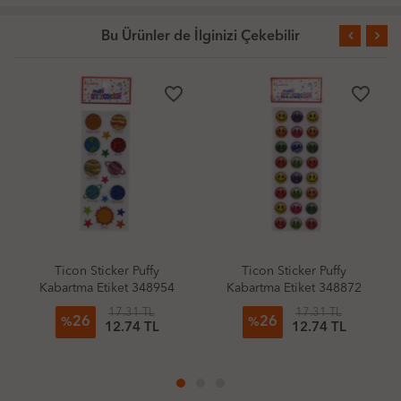
Bu Ürünler de İlginizi Çekebilir
favorite_border
favorite_border
Ticon Sticker Puffy
Ticon Sticker Puffy
Kabartma Etiket 348954
Kabartma Etiket 348872
Gezegenler
Gülen Yüz
17.31 TL
17.31 TL
26
26
%
%
12.74 TL
12.74 TL