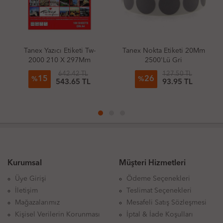
Tanex Nokta Etiketi 20Mm
Tanex Nokta Etiketi 25Mm
2500'Lü Gri
2500'Lü Kraft
127.50 TL
151.68 TL
26
26
%
%
93.95 TL
111.83 TL
Kurumsal
Müşteri Hizmetleri
Üye Girişi
Ödeme Seçenekleri
İletişim
Teslimat Seçenekleri
Mağazalarımız
Mesafeli Satış Sözleşmesi
Kişisel Verilerin Korunması
İptal & İade Koşulları