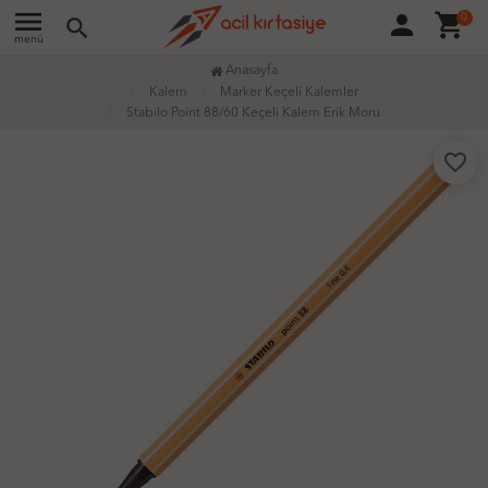
menu
person
shopping_cart
0
search
menü
Anasayfa
Kalem
Marker Keçeli Kalemler
Stabilo Point 88/60 Keçeli Kalem Erik Moru
favorite_border