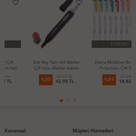
favorite_border
favorite_border
TÜKENDİ
Del Rey Twin Art Marker
Zebra Mildliner Brush Pen
Çift Uçlu Marker Kalem
Fırça Uçlu Çift Taraflı
Kalem
60.97 TL
37.03 TL
30
49
%
%
42.98 TL
18.82 TL
Kurumsal
Müşteri Hizmetleri