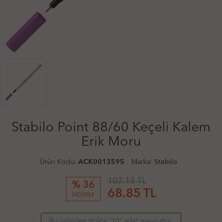
Stabilo Point 88/60 Keçeli Kalem
Erik Moru
Ürün Kodu:
ACK0013595
Marka:
Stabilo
107.13 TL
% 36
68.85
TL
İNDİRİM
Bu üründen stokta "10" adet mevcuttur.