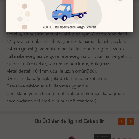
Hemen dikkatinizi çekecek STABILO point 88 keçeli kalemi tüm
dünyada birçok insan tarafından sevilmesi ve 6 milyarın
üzerinde satılmasıyla değişmeyen bir klasiktir. İster metin yazın,
not alın, altını çizin, metinlerinizi planlayın, 6 neon renk dahil
47 göz alıcı renk serisi ihtiyaçlarınızı tamamen karşılayacaktır.
0.4mm genişliği ve mükemmel kalitesi onu her gün severek
kullanabileceğiniz ve güvenebileceğiniz bir ürün haline getirir.
Su bazlı mürekkebi yazarken anında kurur, bulaşmaz.
Metal destekli 0,4mm ucu ile uzun ömürlüdür.
Uzun süre kapağı açık şekilde kurumadan kullanılır.
Cetvel ve şablonlarla kullanıma uygundur.
Çocukların yutma halinde nefes alabilmeleri için kapağında
havalandırma delikleri bulunur (AB standardı).
Bu Ürünler de İlginizi Çekebilir
TÜKENDİ