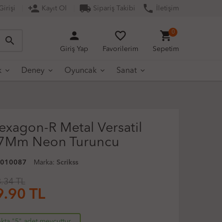
person_add
local_shipping
phone
irişi
Kayıt Ol
Sipariş Takibi
İletişim
person
favorite_border
shopping_cart
0
search
Giriş Yap
Favorilerim
Sepetim
k
Deney
Oyuncak
Sanat
exagon-R Metal Versatil
,7Mm Neon Turuncu
0010087
Marka:
Scrikss
.34 TL
9.90
TL
kta "5" adet mevcuttur.