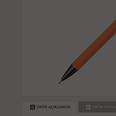
receipt
receipt
ÜRÜN AÇIKLAMASI
ÜRÜN VİDEO