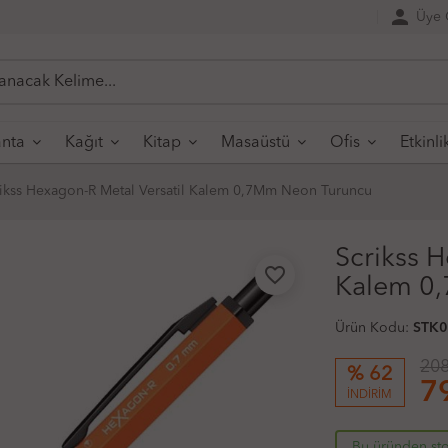
person
Üye G
nta
Kağıt
Kitap
Masaüstü
Ofis
Etkinli
ikss Hexagon-R Metal Versatil Kalem 0,7Mm Neon Turuncu
Scrikss H
favorite_border
Kalem 0
Ürün Kodu:
STK
208
% 62
7
İNDİRİM
Bu üründen sto