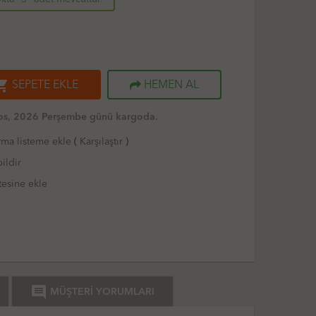
ng_cart
SEPETE EKLE
HEMEN AL
os, 2026 Perşembe günü kargoda.
rma listeme ekle
(
Karşılaştır
)
ildir
tesine ekle
comment
MÜŞTERİ YORUMLARI