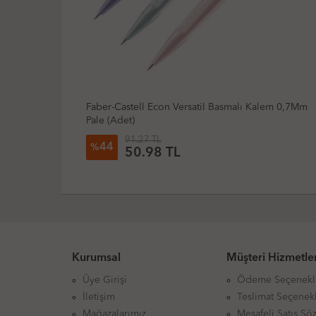
lem 0,7Mm
Mikro Mp510 Versatil Basmalı Kalem 0,7
25.52 TL
26
%
18.79 TL
Kurumsal
Müşteri Hizmetler
Üye Girişi
Ödeme Seçenekl
İletişim
Teslimat Seçenekl
Mağazalarımız
Mesafeli Satış Sö