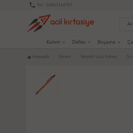
phone
Tel : 02863162767
Kalem
Defter
Boyama
Ça
Anasayfa
Kalem
Versatil Uçlu Kalem
Scr