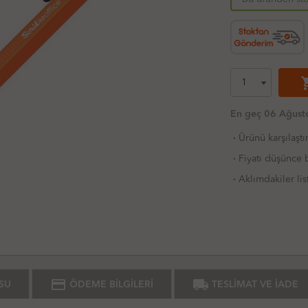
shoppi
En geç 06 Ağust
·
Ürünü karşılaştı
·
Fiyatı düşünce b
·
Aklımdakiler lis
credit_card
local_shipping
SU
ÖDEME BİLGİLERİ
TESLİMAT VE İADE