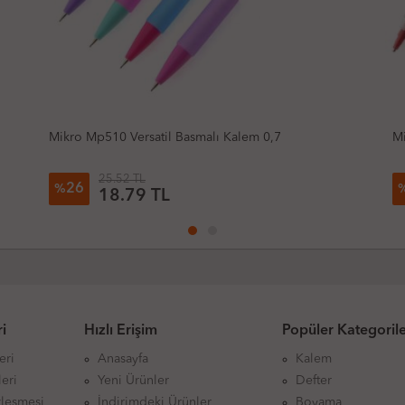
Mikro Mp336 Versatil Basmalı Kalem 0,7
Fa
S
26.92 TL
26
%
19.82 TL
i
Hızlı Erişim
Popüler Kategoril
eri
Anasayfa
Kalem
eri
Yeni Ürünler
Defter
zleşmesi
İndirimdeki Ürünler
Boyama