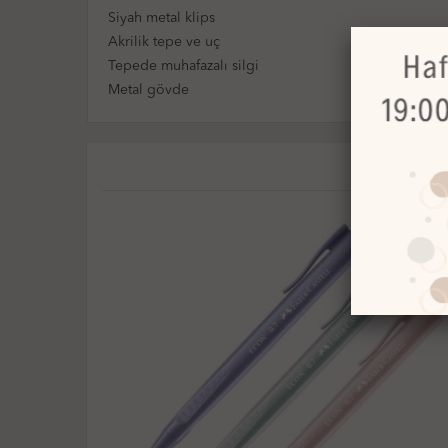
Siyah metal klips
Akrilik tepe ve uç
Tepede muhafazalı silgi
Metal gövde