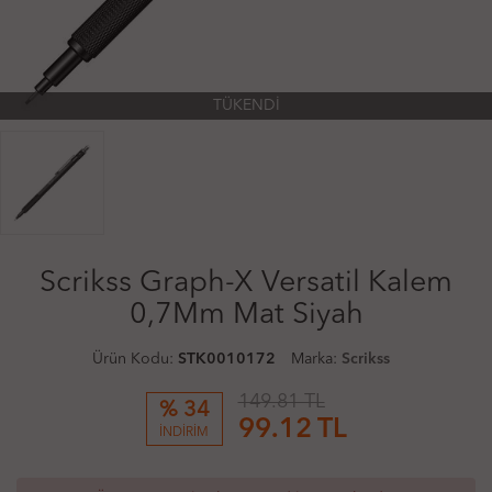
TÜKENDİ
Scrikss Graph-X Versatil Kalem
0,7Mm Mat Siyah
Ürün Kodu:
STK0010172
Marka:
Scrikss
149.81 TL
% 34
99.12
TL
İNDİRİM