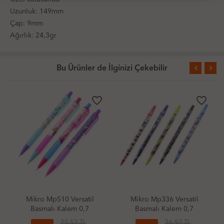
Uzunluk: 149mm
Çap: 9mm
Ağırlık: 24,3gr
Bu Ürünler de İlginizi Çekebilir
favorite_border
favorite_border
Mikro Mp510 Versatil
Mikro Mp336 Versatil
Basmalı Kalem 0,7
Basmalı Kalem 0,7
25.52 TL
26.92 TL