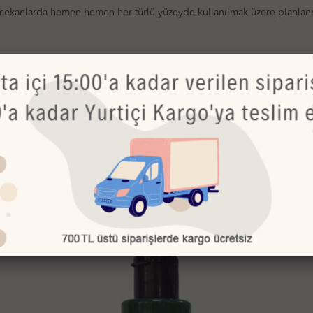
ış mekanlarda hemen hemen her türlü yüzeyde kullanılmak üzere planlanm
karşı da oldukça dayanıklıdır.
Bu Ürünler de İlginizi Çekebilir