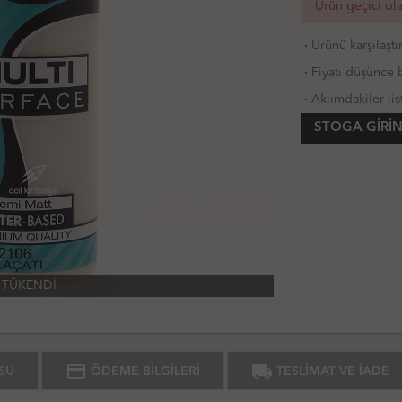
Ürün geçici ol
·
Ürünü karşılaştı
·
Fiyatı düşünce b
·
Aklımdakiler lis
STOGA GIRIN
TÜKENDİ
credit_card
local_shipping
SU
ÖDEME BİLGİLERİ
TESLİMAT VE İADE