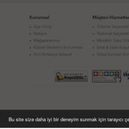
Kurumsal
Müşteri Hizmetler
Üye Girişi
Ödeme Seçenekl
İletişim
Teslimat Seçenekl
Mağazalarımız
Mesafeli Satış Sö
Kişisel Verilerin Korunması
İptal & İade Koşul
Acil Kırtasiye Şikayet
Sıkça Sorulan Sor
Bu site size daha iyi bir deneyim sunmak için tarayıcı çer