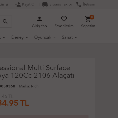
person_add
local_shipping
phone
irişi
Kayıt Ol
Sipariş Takibi
İletişim
person
favorite_border
shopping_cart
0
search
Giriş Yap
Favorilerim
Sepetim
k
Deney
Oyuncak
Sanat
essional Multi Surface
Boya 120Cc 2106 Alaçatı
0050368
Marka:
Rich
.46 TL
34.95
TL