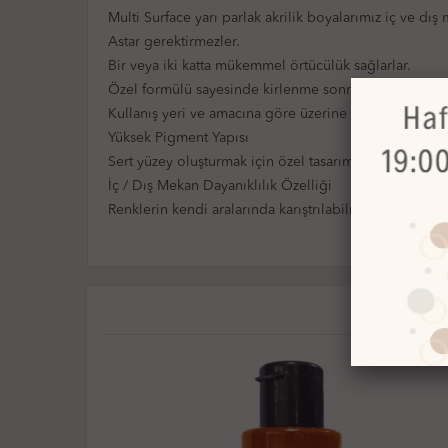
Multi Surface yarı parlak akrilik boyalarımız iç ve d
Astar gerektirmezler.
Bir veya iki katta mükemmel örtücülük sağlarlar.
Özel formülü sayesinde kirlenme sonrası temizliklere 
Kullanış yeri ve amacına göre üzerine vernik önerilir.
Yüksek Pigment Yapısı
Sert yüzey oluşturmak için özel tasarım
İç / Dış Mekan Dayanıklılık Özelliği
Renklerin kendi aralarında karıştrılabilme olanağı