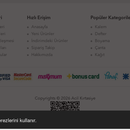
i
Hızlı Erişim
Popüler Kategoril
eri
Anasayfa
Kalem
eri
Yeni Ürünler
Defter
zleşmesi
İndirimdeki Ürünler
Boyama
ları
Sipariş Takip
Çanta
ular
Hakkımızda
Kağıt
Copyrights © 2026 Acil Kırtasiye
ezlerini kullanır.