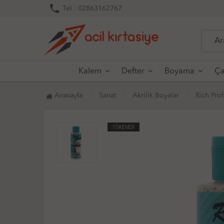
phone
Tel : 02863162767
Kalem
Defter
Boyama
Ça
Anasayfa
Sanat
Akrilik Boyalar
Rich Pro
TÜKENDİ