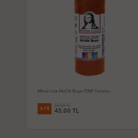
Mona Lisa Akrilik Boya 70Ml Turuncu
55.00 TL
18
%
45.00 TL