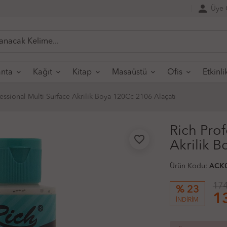
person
Üye G
nta
Kağıt
Kitap
Masaüstü
Ofis
Etkinli
fessional Multi Surface Akrilik Boya 120Cc 2106 Alaçatı
Rich Prof
favorite_border
Akrilik 
Ürün Kodu:
ACK
174
% 23
1
İNDİRİM