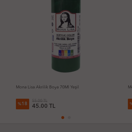
Mona Lisa Akrilik Boya 70Ml Yeşil
Mo
55.00 TL
18
%
45.00 TL