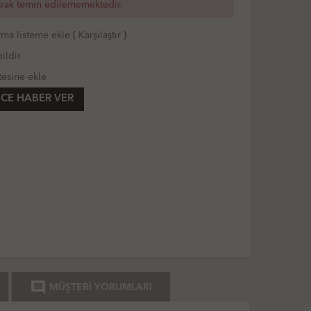
arak temin edilememektedir.
rma listeme ekle
(
Karşılaştır
)
ildir
tesine ekle
CE HABER VER
comment
MÜŞTERİ YORUMLARI