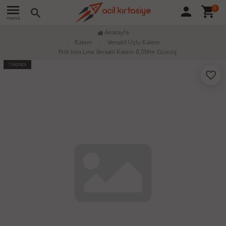
menu
person
shopping_cart
0
search
menü
Anasayfa
Kalem
Versatil Uçlu Kalem
Pritt Iron Line Versatil Kalem 0,5Mm Gümüş
TÜKENDİ
favorite_border