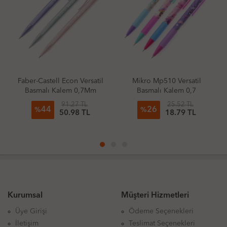
Faber-Castell Econ Versatil
Mikro Mp510 Versatil
Basmalı Kalem 0,7Mm
Basmalı Kalem 0,7
Pale (Adet)
91.27 TL
25.52 TL
44
26
%
%
50.98 TL
18.79 TL
Kurumsal
Müşteri Hizmetleri
Üye Girişi
Ödeme Seçenekleri
İletişim
Teslimat Seçenekleri