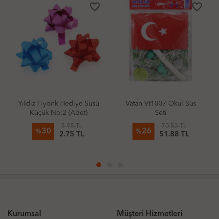
er
favorite_border
favorite_border
Vatan Vt1007 Okul Süs
Rakamlı Pasta Mumu
Seti
Puantiyeli
70.52 TL
18.33 TL
26
25
%
%
51.88 TL
13.66 TL
Kurumsal
Müşteri Hizmetleri