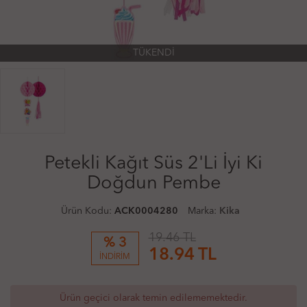
TÜKENDİ
Petekli Kağıt Süs 2'Li İyi Ki
Doğdun Pembe
Ürün Kodu:
ACK0004280
Marka:
Kika
19.46 TL
% 3
18.94
TL
İNDİRİM
Ürün geçici olarak temin edilememektedir.