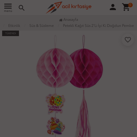
menu
person
shopping_cart
0
search
menü
Anasayfa
Etkinlik
Süs & Süsleme
Petekli Kağıt Süs 2'Li İyi Ki Doğdun Pembe
TÜKENDİ
favorite_border