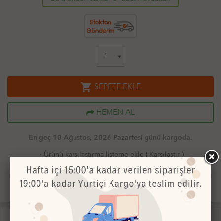
shopping_cart
SEPETE EKLE
HEMEN AL
En geç 10 Ağustos, 2026 Pazartesi günü kargoda.
·
Ürünü karşılaştırma listeme ekle
(
Karşılaştır
)
·
Fiyatı düşünce bildir
·
Aklımdakiler listesine ekle
receipt
receipt
ÜRÜN AÇIKLAMASI
ÜRÜN VİDEOSU