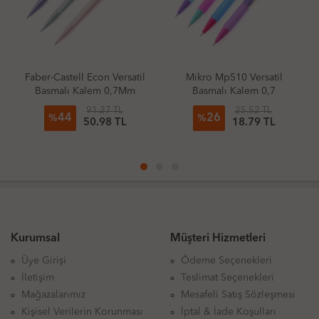
Faber-Castell Econ Versatil
Mikro Mp510 Versatil
Basmalı Kalem 0,7Mm
Basmalı Kalem 0,7
Pale (Adet)
91.27 TL
25.52 TL
44
26
%
%
50.98 TL
18.79 TL
Kurumsal
Müşteri Hizmetleri
Üye Girişi
Ödeme Seçenekleri
İletişim
Teslimat Seçenekleri
Mağazalarımız
Mesafeli Satış Sözleşmesi
Kişisel Verilerin Korunması
İptal & İade Koşulları