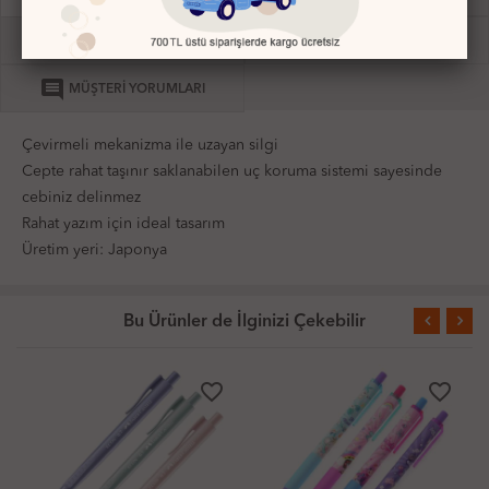
credit_card
local_shipping
ÖDEME BİLGİLERİ
TESLİMAT VE İADE
comment
MÜŞTERİ YORUMLARI
Çevirmeli mekanizma ile uzayan silgi
Cepte rahat taşınır saklanabilen uç koruma sistemi sayesinde
cebiniz delinmez
Rahat yazım için ideal tasarım
Üretim yeri: Japonya
Bu Ürünler de İlginizi Çekebilir
favorite_border
favorite_border