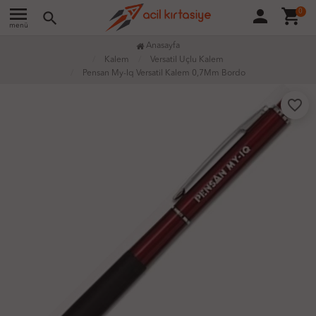
menu
person
shopping_cart
0
search
menü
Anasayfa
Kalem
Versatil Uçlu Kalem
Pensan My-Iq Versatil Kalem 0,7Mm Bordo
favorite_border