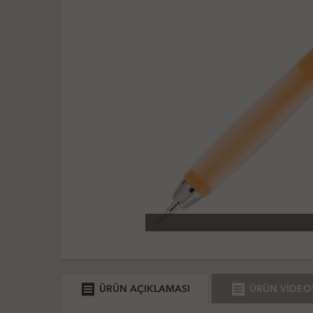
receipt
receipt
ÜRÜN AÇIKLAMASI
ÜRÜN VİDEO