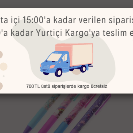
ayesinde cebiniz delinmez
Bu Ürünler de İlginizi Çekebilir