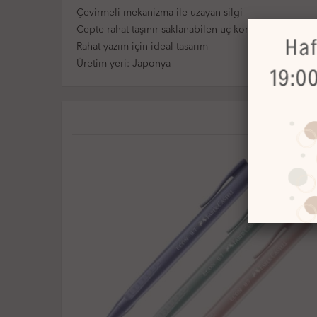
Çevirmeli mekanizma ile uzayan silgi
Cepte rahat taşınır saklanabilen uç koruma sistemi s
Rahat yazım için ideal tasarım
Üretim yeri: Japonya