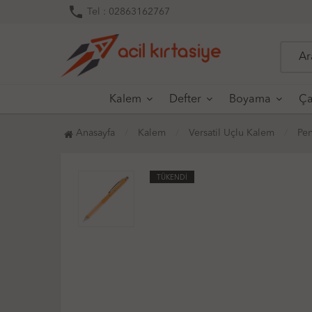
phone
Tel : 02863162767
Kalem
Defter
Boyama
Ça
Anasayfa
Kalem
Versatil Uçlu Kalem
Pen
TÜKENDİ