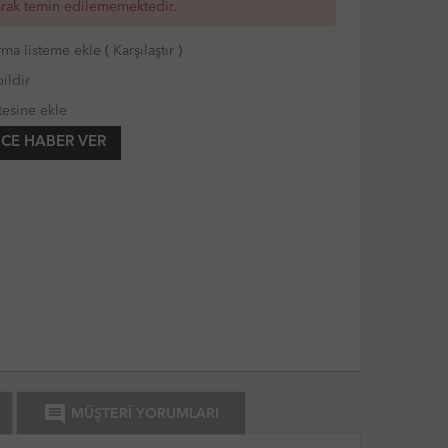
arak temin edilememektedir.
rma listeme ekle
(
Karşılaştır
)
ildir
tesine ekle
CE HABER VER
comment
MÜŞTERİ YORUMLARI