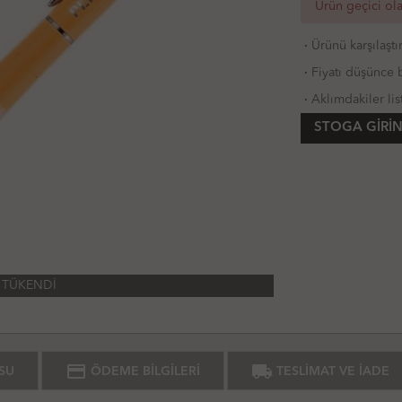
Ürün geçici ol
·
Ürünü karşılaştı
·
Fiyatı düşünce b
·
Aklımdakiler lis
STOGA GIRIN
TÜKENDİ
credit_card
local_shipping
SU
ÖDEME BİLGİLERİ
TESLİMAT VE İADE