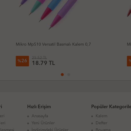
0,7
Mikro Mp336 Versatil Basmalı Kalem 0,7
26.92 TL
26
%
19.82 TL
i
Hızlı Erişim
Popüler Kategoril
eri
Anasayfa
Kalem
eri
Yeni Ürünler
Defter
zleşmesi
İndirimdeki Ürünler
Boyama