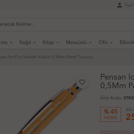
person
Üye G
nta
Kağıt
Kitap
Masaüstü
Ofis
Etkinli
san Iq+Plus Versatil Kalem 0,5Mm Pastel Turuncu
Pensan I
favorite_border
0,5Mm Pa
Ürün Kodu:
STK
45.
% 45
2
İNDİRİM