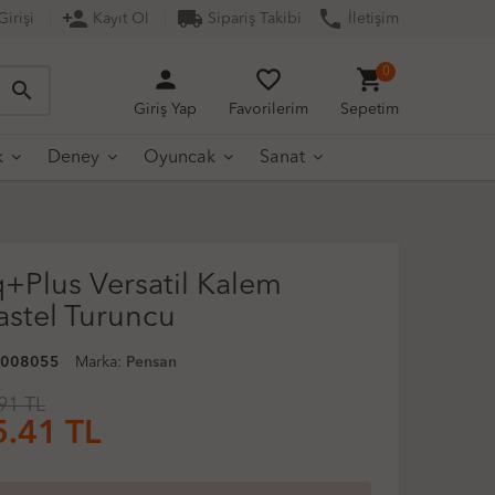
person_add
local_shipping
phone
irişi
Kayıt Ol
Sipariş Takibi
İletişim
person
favorite_border
shopping_cart
0
search
Giriş Yap
Favorilerim
Sepetim
k
Deney
Oyuncak
Sanat
q+Plus Versatil Kalem
stel Turuncu
0008055
Marka:
Pensan
91 TL
5.41
TL