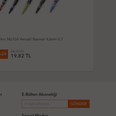
Faber-Castell Econ Versatil Basmalı Kalem 0,7Mm
Soft Touch Combo Colours (Adet)
91.68 TL
26
%
67.45 TL
er
E-Bülten Aboneliği