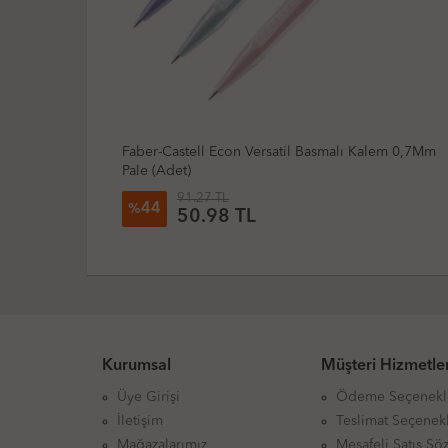
il Basmalı Kalem 0,7Mm
Mikro Mp510 Versatil Basmalı Kalem 
25.52 TL
26
%
18.79 TL
Kurumsal
Müşteri Hizmetler
Üye Girişi
Ödeme Seçenekl
İletişim
Teslimat Seçenekl
Mağazalarımız
Mesafeli Satış Sö