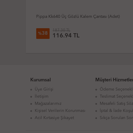
det)
Pippa Kk-230 Sosis Kalem Çantası (Adet)
74.85 TL
23
%
57.37 TL
Kurumsal
Müşteri Hizmetler
Üye Girişi
Ödeme Seçenekl
İletişim
Teslimat Seçenekl
Mağazalarımız
Mesafeli Satış Sö
Kişisel Verilerin Korunması
İptal & İade Koşul
Acil Kırtasiye Şikayet
Sıkça Sorulan Sor