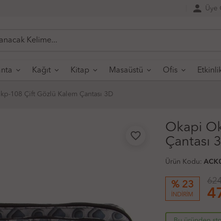
person
Üye G
nta
Kağıt
Kitap
Masaüstü
Ofis
Etkinli
kp-108 Çift Gözlü Kalem Çantası 3D
Okapi Ok
favorite_border
Çantası 
Ürün Kodu:
ACK
624
% 23
4
İNDİRİM
Bu üründen sto