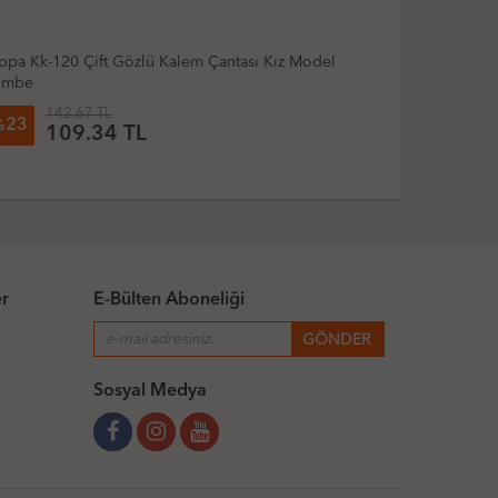
ffex Tp522 Çift Taraflı Plastik Kalem Kutusu
Pippa Çift G
69.47 TL
113
28
23
%
%
49.98 TL
86
er
E-Bülten Aboneliği
Sosyal Medya