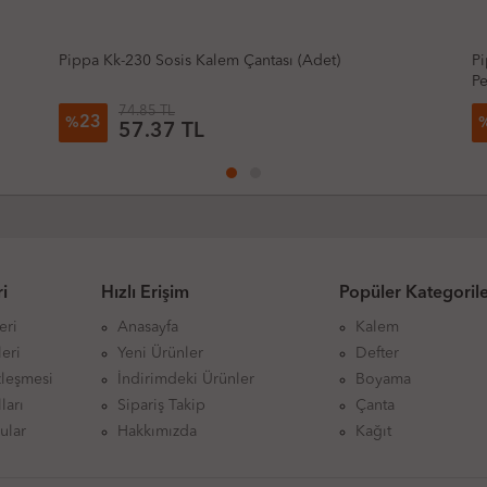
Pippa Kk-120 Çift Gözlü Kalem Çantası Kız Model
Tu
Pembe
142.67 TL
23
%
109.34 TL
i
Hızlı Erişim
Popüler Kategoril
eri
Anasayfa
Kalem
eri
Yeni Ürünler
Defter
zleşmesi
İndirimdeki Ürünler
Boyama
ları
Sipariş Takip
Çanta
ular
Hakkımızda
Kağıt