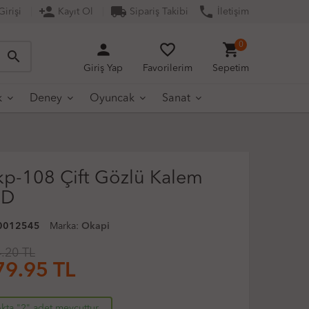
person_add
local_shipping
phone
irişi
Kayıt Ol
Sipariş Takibi
İletişim
person
favorite_border
shopping_cart
0
search
Giriş Yap
Favorilerim
Sepetim
k
Deney
Oyuncak
Sanat
p-108 Çift Gözlü Kalem
3D
0012545
Marka:
Okapi
.20 TL
79.95
TL
kta "2" adet mevcuttur.