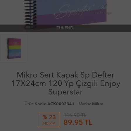
TÜKENDİ
Mikro Sert Kapak Sp Defter
17X24cm 120 Yp Çizgili Enjoy
Superstar
Ürün Kodu:
ACK0002341
Marka:
Mikro
116.90 TL
% 23
89.95
TL
İNDİRİM