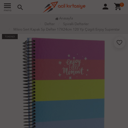
menu
person
shopping_cart
0
search
menü
Anasayfa
Defter
Spiralli Defterler
Mikro Sert Kapak Sp Defter 17X24cm 120 Yp Çizgili Enjoy Superstar
TÜKENDİ
favorite_border