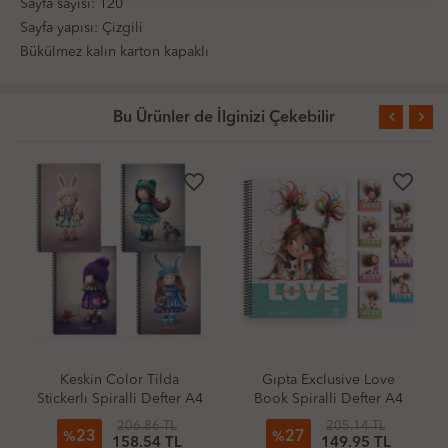
Sayfa sayısı: 120
Sayfa yapısı: Çizgili
Bükülmez kalın karton kapaklı
Bu Ürünler de İlginizi Çekebilir
favorite_border
favorite_border
Keskin Color Tilda
Gıpta Exclusive Love
Stickerlı Spiralli Defter A4
Book Spiralli Defter A4
80 Yaprak Kareli
Büyük 80 Yaprak Çizgili
206.86 TL
205.14 TL
23
27
%
%
158.54 TL
149.95 TL