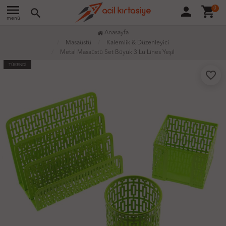
menu
person
shopping_cart
0
search
menü
Anasayfa
Masaüstü
Kalemlik & Düzenleyici
Metal Masaüstü Set Büyük 3'Lü Lines Yeşil
TÜKENDİ
favorite_border