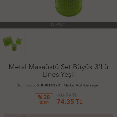
TÜKENDİ
Metal Masaüstü Set Büyük 3'Lü
Lines Yeşil
Ürün Kodu:
STK0014379
Marka:
Acil Kırtasiye
102.79 TL
% 28
74.35
TL
İNDİRİM