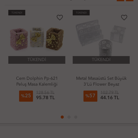
TÜKENDİ
TÜKENDİ
TÜKE
favorite_border
favorite_border
TÜKENDİ
TÜKENDİ
Cem Dolphin Pp-621
Metal Masaüstü Set Büyük
Met
Peluş Masa Kalemliği
3'Lü Flower Beyaz
128.56 TL
102.79 TL
25
57
%
%
95.78 TL
44.16 TL