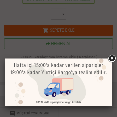
shopping_cart
SEPETE EKLE
HEMEN AL
·
Ürünü karşılaştırma listeme ekle
(
Karşılaştır
)
·
Fiyatı düşünce bildir
·
Aklımdakiler listesine ekle
receipt
receipt
ÜRÜN AÇIKLAMASI
ÜRÜN VİDEOSU
credit_card
local_shipping
ÖDEME BİLGİLERİ
TESLİMAT VE İADE
comment
MÜŞTERİ YORUMLARI