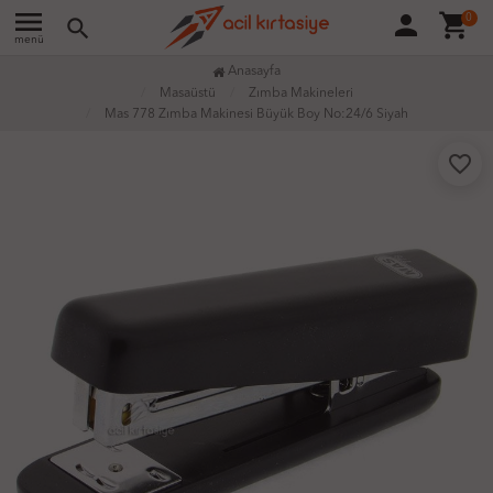
menu
person
shopping_cart
0
search
menü
Anasayfa
Masaüstü
Zımba Makineleri
Mas 778 Zımba Makinesi Büyük Boy No:24/6 Siyah
favorite_border