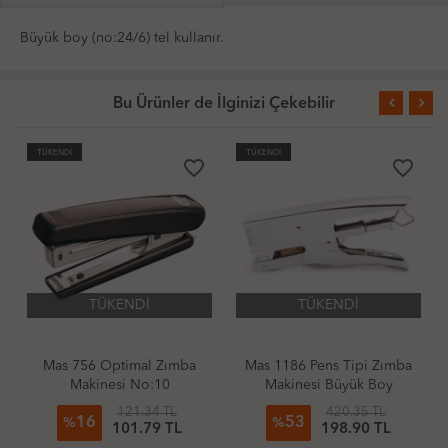
Büyük boy (no:24/6) tel kullanır.
Bu Ürünler de İlginizi Çekebilir
TÜKENDİ
TÜKENDİ
favorite_border
favorite_border
TÜKENDİ
TÜKENDİ
Mas 756 Optimal Zımba
Mas 1186 Pens Tipi Zımba
Kra
Makinesi No:10
Makinesi Büyük Boy
No:24/6
121.34 TL
420.35 TL
16
53
%
%
101.79 TL
198.90 TL