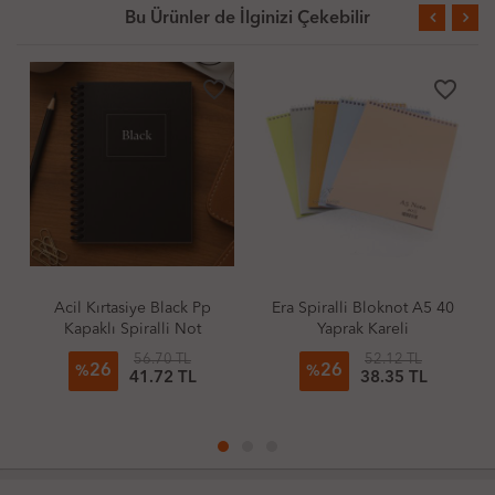
Bu Ürünler de İlginizi Çekebilir
favorite_border
favorite_border
rtasiye Black Pp
Era Spiralli Bloknot A5 40
Acil Kırtasiy
lı Spiralli Not
Yaprak Kareli
Kapaklı Spir
i 80Gr 80 Yaprak
A5 80Gr 80 Ya
56.70 TL
52.12 TL
6
26
24
Çizgili
Be
%
%
41.72 TL
38.35 TL
1