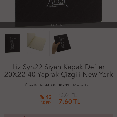
TÜKENDİ
Liz Syh22 Siyah Kapak Defter
20X22 40 Yaprak Çizgili New York
Ürün Kodu:
ACK0000731
Marka:
Liz
13.01 TL
% 42
7.60
TL
İNDİRİM