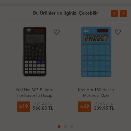
Bu Ürünler de İlginizi Çekebilir
favorite_border
favorite_border
Kraf Hm-305 Bilimsel
Kraf Hm-180 Hesap
Fonksiyonlu Hesap
Makinesi Mavi
Makinesi
701.29 TL
476.83 TL
19
29
%
%
568.85 TL
339.95 TL