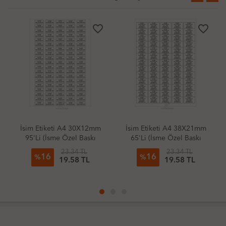
TÜKENDİ
favorite_border
favorite_border
TÜKENDİ
İsim Etiketi A4 38X21mm
Beşiktaş Okul Etiketi 3'Lü
65'Li (İsme Özel Baskı
Paket
Yapılır)
23.34 TL
4.24 TL
16
3
%
%
19.58 TL
4.11 TL