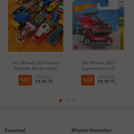
favorite_border
favorite_border
favor
Karma
Hot Wheels 2023
Hot Wheels 2025 Facto
Adet)
Experimotors 1/5
Fresh Morgan Super 
Draggin' Wagon
 TL
299.90 TL
299.90 TL
67
67
%
%
 TL
99.90 TL
99.90 TL
Kurumsal
Müşteri Hizmetleri