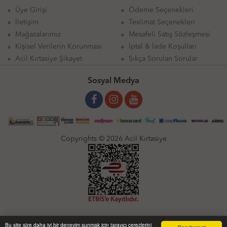
Üye Girişi
Ödeme Seçenekleri
İletişim
Teslimat Seçenekleri
Mağazalarımız
Mesafeli Satış Sözleşmesi
Kişisel Verilerin Korunması
İptal & İade Koşulları
Acil Kırtasiye Şikayet
Sıkça Sorulan Sorular
Sosyal Medya
Copyrights © 2026 Acil Kırtasiye
Bu site size daha iyi bir deneyim sunmak için tarayıcı çerezlerini