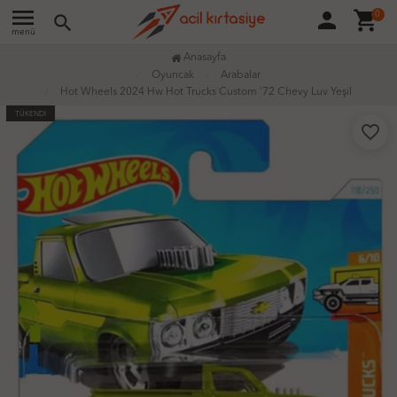
menu
person
shopping_cart
0
search
menü
Anasayfa
Oyuncak
Arabalar
Hot Wheels 2024 Hw Hot Trucks Custom '72 Chevy Luv Yeşil
TÜKENDİ
favorite_border