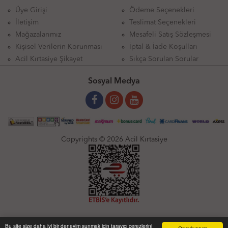
Üye Girişi
Ödeme Seçenekleri
İletişim
Teslimat Seçenekleri
Mağazalarımız
Mesafeli Satış Sözleşmesi
Kişisel Verilerin Korunması
İptal & İade Koşulları
Acil Kırtasiye Şikayet
Sıkça Sorulan Sorular
Sosyal Medya
Copyrights © 2026 Acil Kırtasiye
Bu site size daha iyi bir deneyim sunmak için tarayıcı çerezlerini