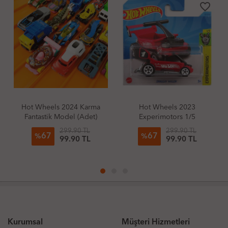
favorite_border
favorite_border
Hot Wheels 2024 Karma
Hot Wheels 2023
Fantastik Model (Adet)
Experimotors 1/5
Draggin' Wagon
299.90 TL
299.90 TL
67
67
%
%
99.90 TL
99.90 TL
Kurumsal
Müşteri Hizmetleri