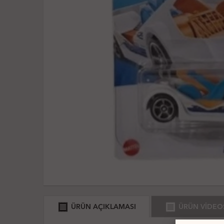
receipt
receipt
ÜRÜN AÇIKLAMASI
ÜRÜN VİDEO