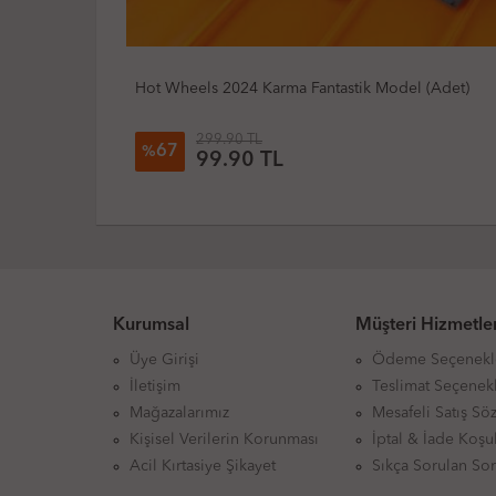
 (Adet)
Hot Wheels 2023 Experimotors 1/5 Draggin' Wag
299.90 TL
67
%
99.90 TL
Kurumsal
Müşteri Hizmetler
Üye Girişi
Ödeme Seçenekl
İletişim
Teslimat Seçenekl
Mağazalarımız
Mesafeli Satış Sö
Kişisel Verilerin Korunması
İptal & İade Koşul
Acil Kırtasiye Şikayet
Sıkça Sorulan Sor