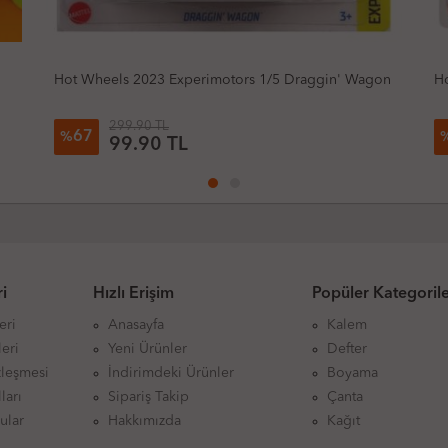
on
Hot Wheels 2025 Factory Fresh Morgan Super 3
H
299.90 TL
67
%
99.90 TL
i
Hızlı Erişim
Popüler Kategoril
eri
Anasayfa
Kalem
eri
Yeni Ürünler
Defter
zleşmesi
İndirimdeki Ürünler
Boyama
ları
Sipariş Takip
Çanta
ular
Hakkımızda
Kağıt