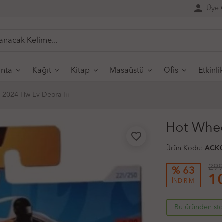
person
Üye G
nta
Kağıt
Kitap
Masaüstü
Ofis
Etkinli
 2024 Hw Ev Deora Iıı
Hot Whee
favorite_border
Ürün Kodu:
ACK
299
% 63
1
İNDİRİM
Bu üründen sto