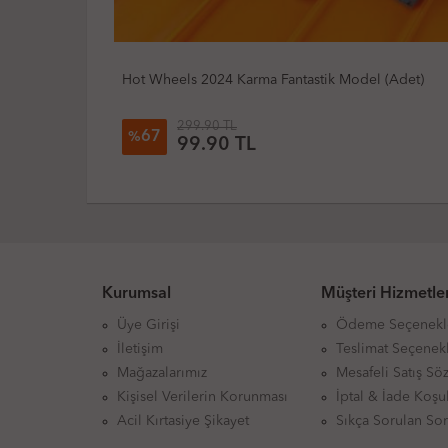
 Model (Adet)
Hot Wheels 2023 Experimotors 1/5 Draggi
299.90 TL
67
%
99.90 TL
Kurumsal
Müşteri Hizmetler
Üye Girişi
Ödeme Seçenekl
İletişim
Teslimat Seçenekl
Mağazalarımız
Mesafeli Satış Sö
Kişisel Verilerin Korunması
İptal & İade Koşul
Acil Kırtasiye Şikayet
Sıkça Sorulan Sor