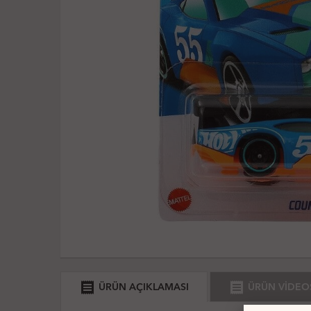
receipt
receipt
ÜRÜN AÇIKLAMASI
ÜRÜN VİDEO