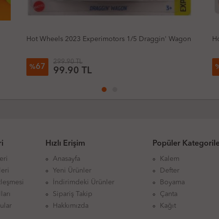
n' Wagon
Hot Wheels 2025 Factory Fresh Morgan Super 3
299.90 TL
67
%
99.90 TL
i
Hızlı Erişim
Popüler Kategoril
eri
Anasayfa
Kalem
eri
Yeni Ürünler
Defter
zleşmesi
İndirimdeki Ürünler
Boyama
ları
Sipariş Takip
Çanta
ular
Hakkımızda
Kağıt