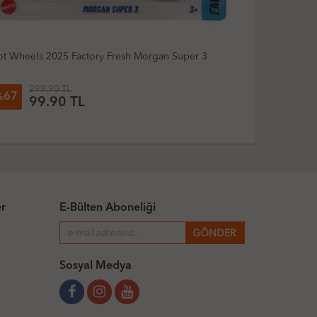
Hot Wheels 2025 Hw Ride-Ons Bogzilla
Hot W
Romeo
299.90 TL
67
2
%
%
99.90 TL
er
E-Bülten Aboneliği
Sosyal Medya