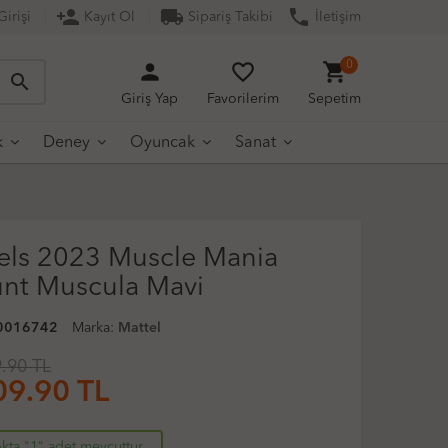
person_add
local_shipping
phone
irişi
Kayıt Ol
Sipariş Takibi
İletişim
person
favorite_border
shopping_cart
0
search
Giriş Yap
Favorilerim
Sepetim
k
Deney
Oyuncak
Sanat
ls 2023 Muscle Mania
nt Muscula Mavi
0016742
Marka:
Mattel
.90 TL
09.90
TL
kta "1" adet mevcuttur.