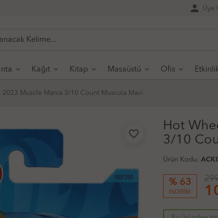
person
Üye G
nta
Kağıt
Kitap
Masaüstü
Ofis
Etkinli
 2023 Muscle Mania 3/10 Count Muscula Mavi
Hot Whee
favorite_border
3/10 Cou
Ürün Kodu:
ACK
299
% 63
1
İNDİRİM
Bu üründen sto