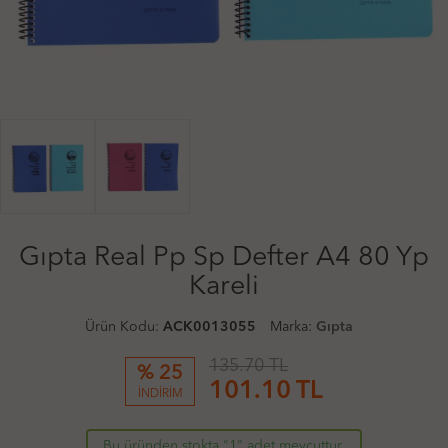
Gıpta Real Pp Sp Defter A4 80 Yp
Kareli
Ürün Kodu:
ACK0013055
Marka:
Gıpta
135.70 TL
% 25
101.10
TL
İNDİRİM
Bu üründen stokta "1" adet mevcuttur.