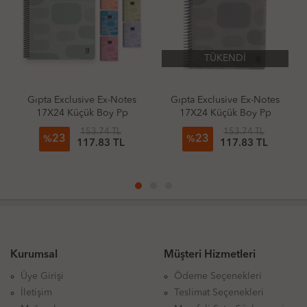
TÜKENDİ
ta Exclusive Ex-Notes
Gıpta Exclusive Ex-Notes
Çınar D
7X24 Küçük Boy Pp
17X24 Küçük Boy Pp
A4 72
pak 80 Yaprak Defter
Kapak 80 Yaprak Defter
Ke
153.74 TL
153.74 TL
23
23
2
Kareli
Çizgili
%
%
%
117.83 TL
117.83 TL
Kurumsal
Müşteri Hizmetleri
Üye Girişi
Ödeme Seçenekleri
İletişim
Teslimat Seçenekleri