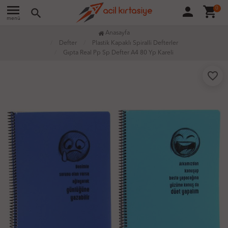
menu
person
shopping_cart
0
search
menü
Anasayfa
Defter
Plastik Kapaklı Spiralli Defterler
Gıpta Real Pp Sp Defter A4 80 Yp Kareli
favorite_border