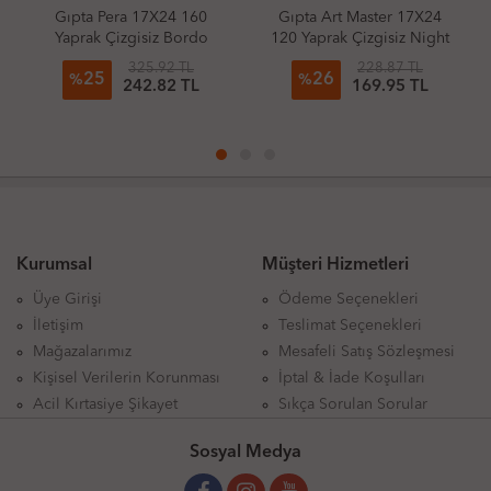
X24 160
Gıpta Art Master 17X24
Lügat 365 Lastikli De
iz Bordo
120 Yaprak Çizgisiz Night
13X21 80 Yaprak Çiz
Watch
Hemdem
.92 TL
228.87 TL
38.75 T
26
3
%
%
.82 TL
169.95 TL
37.72 T
Kurumsal
Müşteri Hizmetleri
Üye Girişi
Ödeme Seçenekleri
İletişim
Teslimat Seçenekleri
Mağazalarımız
Mesafeli Satış Sözleşmesi
Kişisel Verilerin Korunması
İptal & İade Koşulları
Acil Kırtasiye Şikayet
Sıkça Sorulan Sorular
Sosyal Medya