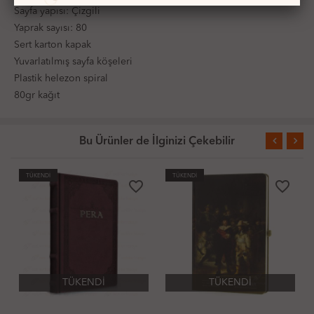
Sayfa yapısı: Çizgili
Yaprak sayısı: 80
Sert karton kapak
Yuvarlatılmış sayfa köşeleri
Plastik helezon spiral
80gr kağıt
Bu Ürünler de İlginizi Çekebilir
TÜKENDİ
TÜKENDİ
favorite_border
favorite_border
İ
TÜKENDİ
TÜKENDİ