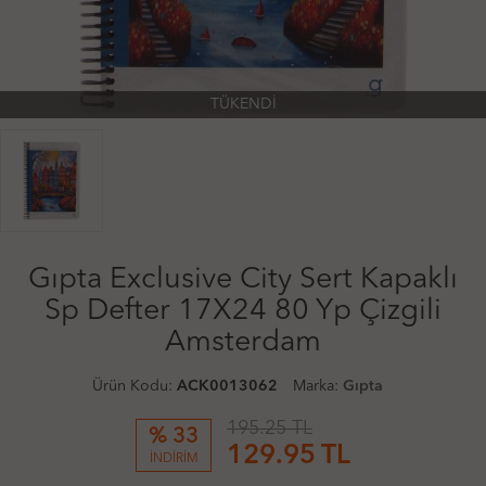
TÜKENDİ
Gıpta Exclusive City Sert Kapaklı
Sp Defter 17X24 80 Yp Çizgili
Amsterdam
Ürün Kodu:
ACK0013062
Marka:
Gıpta
195.25 TL
% 33
129.95
TL
İNDİRİM