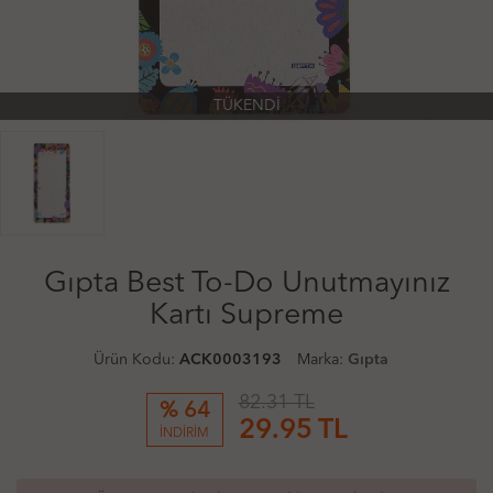
TÜKENDİ
Gıpta Best To-Do Unutmayınız
Kartı Supreme
Ürün Kodu:
ACK0003193
Marka:
Gıpta
82.31 TL
% 64
29.95
TL
İNDİRİM