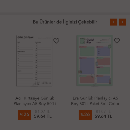
Bu Ürünler de İlginizi Çekebilir
order
favorite_border
favorite_border
Era Günlük Planlayıcı A5
Era Günlük Planlayıcı A5
Boy 50'Li Paket Soft Color
Boy 50'Li Paket Soft Color
2
81.07 TL
81.07 TL
26
26
%
%
59.64 TL
59.64 TL