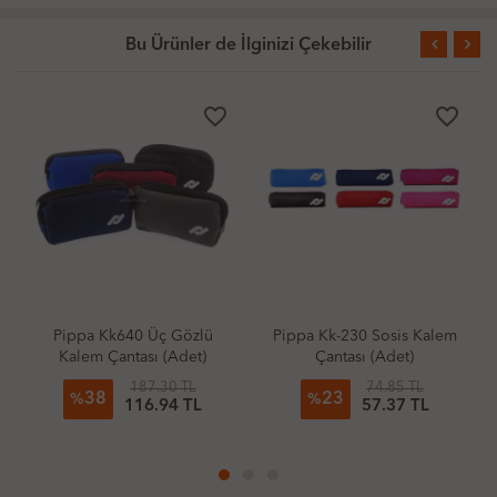
Bu Ürünler de İlginizi Çekebilir
favorite_border
favorite_border
ippa Kk640 Üç Gözlü
Pippa Kk-230 Sosis Kalem
Pippa K
alem Çantası (Adet)
Çantası (Adet)
Kalem Ç
187.30 TL
74.85 TL
38
23
2
%
%
%
116.94 TL
57.37 TL