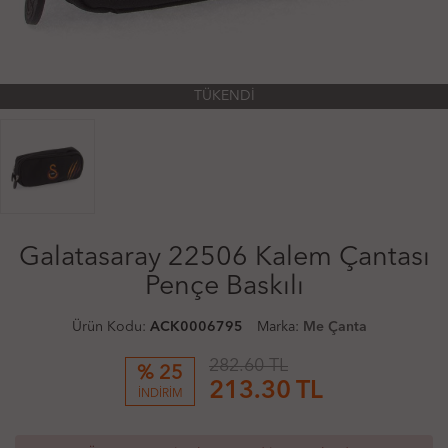
TÜKENDİ
Galatasaray 22506 Kalem Çantası
Pençe Baskılı
Ürün Kodu:
ACK0006795
Marka:
Me Çanta
282.60 TL
% 25
213.30
TL
İNDİRİM