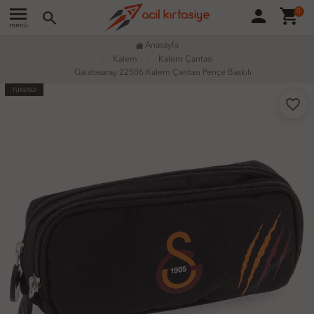
menu
person
shopping_cart
0
search
menü
Anasayfa
Kalem
Kalem Çantası
Galatasaray 22506 Kalem Çantası Pençe Baskılı
TÜKENDİ
favorite_border