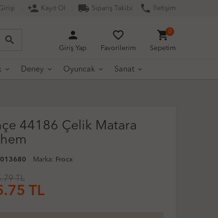
person_add
local_shipping
phone
irişi
Kayıt Ol
Sipariş Takibi
İletişim
person
favorite_border
shopping_cart
0
search
Giriş Yap
Favorilerim
Sepetim
k
Deney
Oyuncak
Sanat
çe 44186 Çelik Matara
them
0013680
Marka:
Frocx
.79 TL
5.75
TL