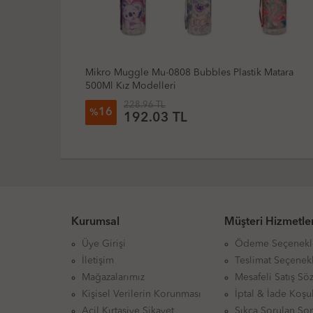
Matara
Gıpta Nice Tritan Pipetli Matara 500Cc
355.19 TL
27
%
259.95 TL
Kurumsal
Müşteri Hizmetler
Üye Girişi
Ödeme Seçenekl
İletişim
Teslimat Seçenekl
Mağazalarımız
Mesafeli Satış Sö
Kişisel Verilerin Korunması
İptal & İade Koşul
Acil Kırtasiye Şikayet
Sıkça Sorulan Sor