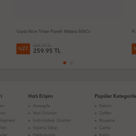
Piano 597731 Otomatik Pipetli Matara 500Ml (Adet)
Va
Sü
201.90 TL
46
%
109.90 TL
i
Hızlı Erişim
Popüler Kategoril
eri
Anasayfa
Kalem
eri
Yeni Ürünler
Defter
zleşmesi
İndirimdeki Ürünler
Boyama
ları
Sipariş Takip
Çanta
ular
Hakkımızda
Kağıt