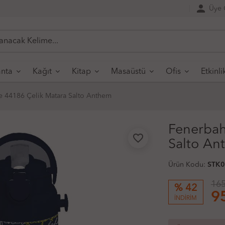
person
Üye G
nta
Kağıt
Kitap
Masaüstü
Ofis
Etkinli
 44186 Çelik Matara Salto Anthem
Fenerbah
favorite_border
Salto An
Ürün Kodu:
STK
165
% 42
9
İNDİRİM