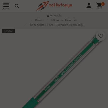
menu
person
shopping_cart
0
search
menü
Anasayfa
Kalem
Tükenmez Kalemler
Faber-Castell 1425 Tükenmez Kalem Yeşil
TÜKENDİ
favorite_border