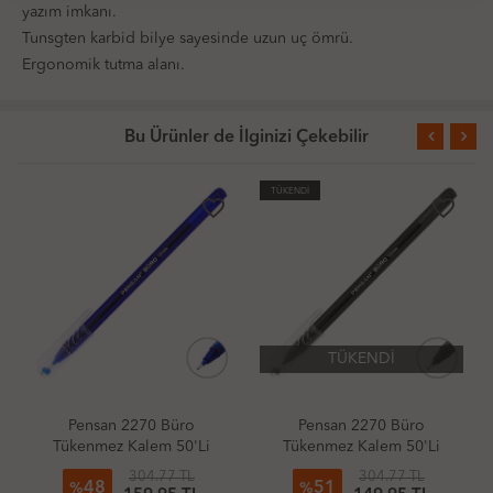
yazım imkanı.
Tunsgten karbid bilye sayesinde uzun uç ömrü.
Ergonomik tutma alanı.
Bu Ürünler de İlginizi Çekebilir
TÜKENDİ
favorite_border
favorite_border
TÜKENDİ
Pensan 2270 Büro
Pensan 2270 Büro
Tükenmez Kalem 50'Li
Tükenmez Kalem 50'Li
Paket Mavi
Paket Siyah
304.77 TL
304.77 TL
48
51
%
%