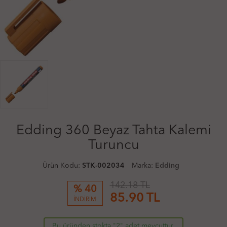
Edding 360 Beyaz Tahta Kalemi
Turuncu
Ürün Kodu:
STK-002034
Marka:
Edding
142.18 TL
% 40
85.90
TL
İNDİRİM
Bu üründen stokta "2" adet mevcuttur.