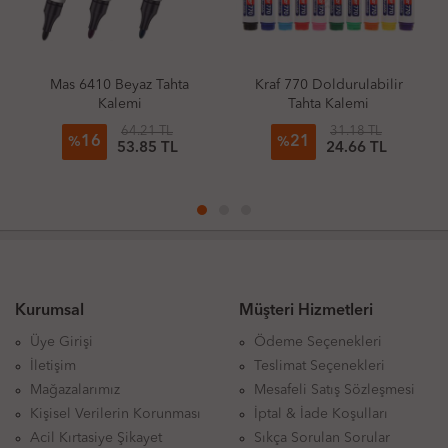
Mas 6410 Beyaz Tahta
Kraf 770 Doldurulabilir
Kalemi
Tahta Kalemi
64.21 TL
31.18 TL
16
21
%
%
53.85 TL
24.66 TL
Kurumsal
Müşteri Hizmetleri
Üye Girişi
Ödeme Seçenekleri
İletişim
Teslimat Seçenekleri
Mağazalarımız
Mesafeli Satış Sözleşmesi
Kişisel Verilerin Korunması
İptal & İade Koşulları
Acil Kırtasiye Şikayet
Sıkça Sorulan Sorular