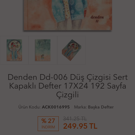
Denden Dd-006 Düş Çizgisi Sert
Kapaklı Defter 17X24 192 Sayfa
Çizgili
Ürün Kodu:
ACK0016995
Marka:
Başka Defter
341.25 TL
% 27
249.95
TL
İNDİRİM