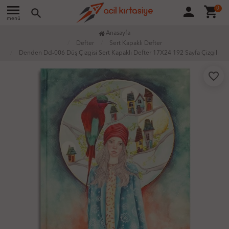
menu
person
shopping_cart
0
search
menü
Anasayfa
Defter
Sert Kapaklı Defter
Denden Dd-006 Düş Çizgisi Sert Kapaklı Defter 17X24 192 Sayfa Çizgili
favorite_border