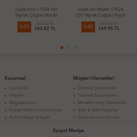
Gıpta Art Master 17X24
Lügat 365 Lastikli Defter
120 Yaprak Çizgisiz Night
13X21 80 Yaprak Çizgili
Watch
Hemdem
228.87 TL
38.75 TL
26
3
%
%
169.95 TL
37.72 TL
Kurumsal
Müşteri Hizmetleri
Üye Girişi
Ödeme Seçenekleri
İletişim
Teslimat Seçenekleri
Mağazalarımız
Mesafeli Satış Sözleşmesi
Kişisel Verilerin Korunması
İptal & İade Koşulları
Acil Kırtasiye Şikayet
Sıkça Sorulan Sorular
Sosyal Medya