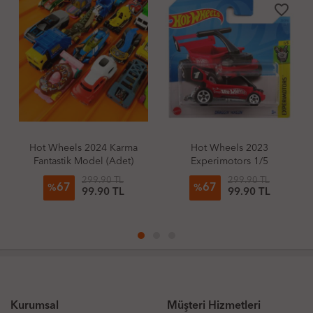
favorite_border
favorite_border
favor
Karma
Hot Wheels 2023
Hot Wheels 2025 Facto
Adet)
Experimotors 1/5
Fresh Morgan Super 
Draggin' Wagon
 TL
299.90 TL
299.90 TL
67
67
%
%
 TL
99.90 TL
99.90 TL
Kurumsal
Müşteri Hizmetleri