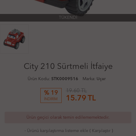
TÜKENDİ
City 210 Sürtmeli İtfaiye
Ürün Kodu:
STK0009516
Marka:
Uçar
19.60 TL
% 19
15.79
TL
İNDİRİM
Ürün geçici olarak temin edilememektedir.
·
Ürünü karşılaştırma listeme ekle
(
Karşılaştır
)