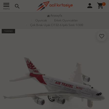
menu
person
shopping_cart
0
search
menü
Anasayfa
Oyuncak
Erkek Oyuncakları
Çek Bırak Uçak Cl132-6 Işıklı Sesli 1/300
TÜKENDİ
favorite_border