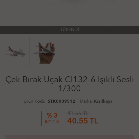
TÜKENDİ
Çek Bırak Uçak Cl132-6 Işıklı Sesli
1/300
Ürün Kodu:
STK0009512
Marka:
Kızılkaya
41.66 TL
% 3
40.55
TL
İNDİRİM