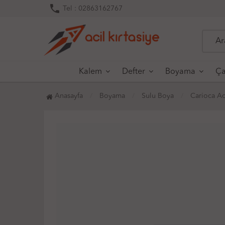
phone
Tel : 02863162767
Kalem
Defter
Boyama
Ça
Anasayfa
Boyama
Sulu Boya
Carioca Ac