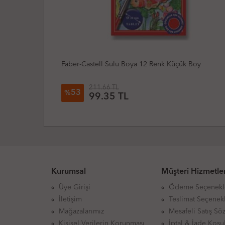
k Boy
Yıldızlar 142 Fırça Temizleme Su Kabı
72.82 TL
19
%
58.73 TL
Kurumsal
Müşteri Hizmetler
Üye Girişi
Ödeme Seçenekl
İletişim
Teslimat Seçenekl
Mağazalarımız
Mesafeli Satış Sö
Kişisel Verilerin Korunması
İptal & İade Koşul