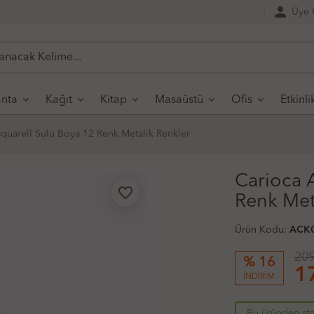
person
Üye G
nta
Kağıt
Kitap
Masaüstü
Ofis
Etkinli
quarell Sulu Boya 12 Renk Metalik Renkler
Carioca 
favorite_border
Renk Met
Ürün Kodu:
ACK
209
% 16
1
İNDİRİM
Bu üründen sto