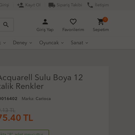
person_add
local_shipping
phone
irişi
Kayıt Ol
Sipariş Takibi
İletişim
person
favorite_border
shopping_cart
0
search
Giriş Yap
Favorilerim
Sepetim
k
Deney
Oyuncak
Sanat
Acquarell Sulu Boya 12
alik Renkler
0016402
Marka:
Carioca
.13 TL
75.40
TL
kta "8" adet mevcuttur.