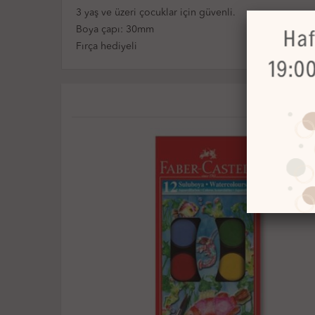
3 yaş ve üzeri çocuklar için güvenli.
Boya çapı: 30mm
Fırça hediyeli