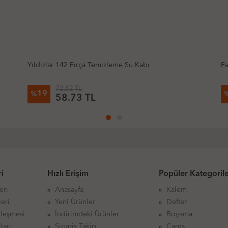
Fatih F-12 Sulu Boya 12 Renk
109.71 TL
57
%
47.59 TL
i
Hızlı Erişim
Popüler Kategoril
eri
Anasayfa
Kalem
eri
Yeni Ürünler
Defter
zleşmesi
İndirimdeki Ürünler
Boyama
ları
Sipariş Takip
Çanta