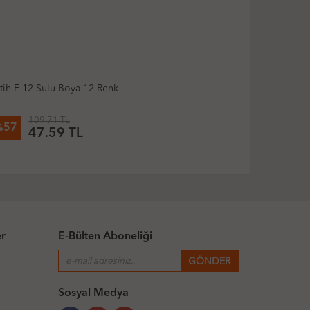
Pritt Sulu Boya 12 Renk
Giotto Acq
173.81 TL
58
24
26
%
%
132.92 TL
4
er
E-Bülten Aboneliği
Sosyal Medya