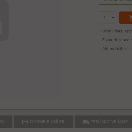
shoppi
·
Ürünü karşılaştı
·
Fiyatı düşünce b
·
Aklımdakiler lis
credit_card
local_shipping
SU
ÖDEME BİLGİLERİ
TESLİMAT VE İADE