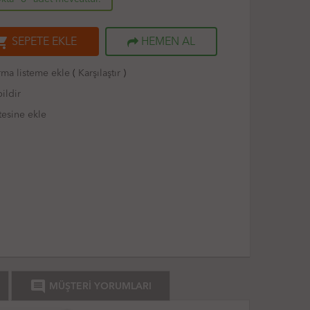
ng_cart
SEPETE EKLE
HEMEN AL
rma listeme ekle
(
Karşılaştır
)
ildir
tesine ekle
comment
MÜŞTERİ YORUMLARI