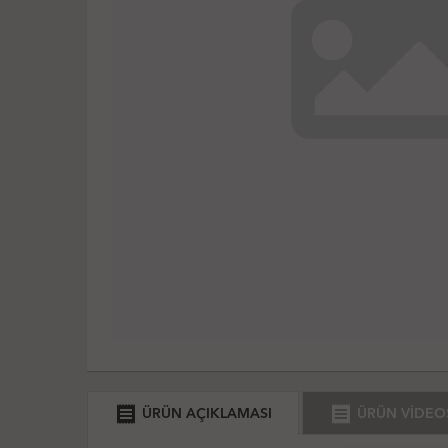
receipt
receipt
ÜRÜN AÇIKLAMASI
ÜRÜN VİDEO