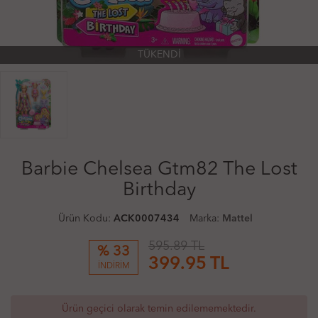
TÜKENDİ
Barbie Chelsea Gtm82 The Lost
Birthday
Ürün Kodu:
ACK0007434
Marka:
Mattel
595.89 TL
% 33
399.95
TL
İNDİRİM
Ürün geçici olarak temin edilememektedir.