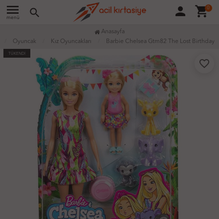
menu
person
shopping_cart
0
search
menü
Anasayfa
Oyuncak
Kız Oyuncakları
Barbie Chelsea Gtm82 The Lost Birthday
TÜKENDİ
favorite_border