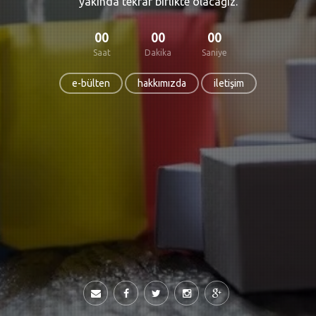
yakında tekrar birlikte olacağız.
00
00
00
Saat
Dakika
Saniye
e-bülten
hakkımızda
iletişim