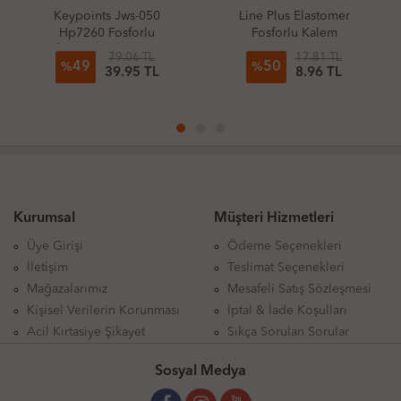
Keypoints Jws-050
Line Plus Elastomer
Hp7260 Fosforlu
Fosforlu Kalem
İşaretleme Kalemi
79.06 TL
17.81 TL
49
50
%
%
39.95 TL
8.96 TL
Kurumsal
Müşteri Hizmetleri
Üye Girişi
Ödeme Seçenekleri
İletişim
Teslimat Seçenekleri
Mağazalarımız
Mesafeli Satış Sözleşmesi
Kişisel Verilerin Korunması
İptal & İade Koşulları
Acil Kırtasiye Şikayet
Sıkça Sorulan Sorular
Sosyal Medya