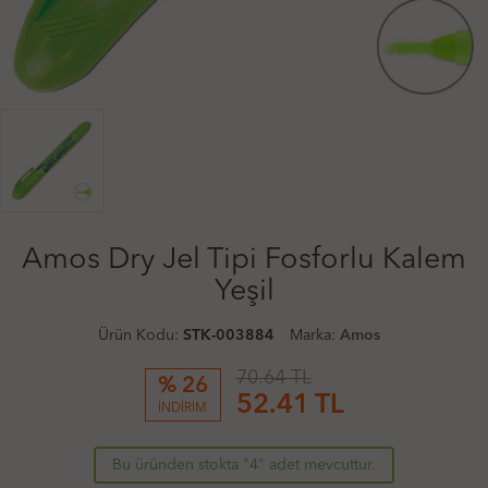
Amos Dry Jel Tipi Fosforlu Kalem
Yeşil
Ürün Kodu:
STK-003884
Marka:
Amos
70.64 TL
% 26
52.41
TL
İNDİRİM
Bu üründen stokta "4" adet mevcuttur.