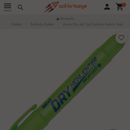
menu
person
shopping_cart
0
search
menü
Anasayfa
Kalem
Fosforlu Kalem
Amos Dry Jel Tipi Fosforlu Kalem Yeşil
favorite_border