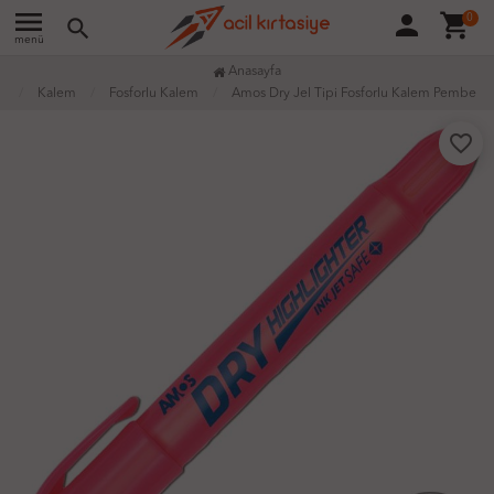
menu
person
shopping_cart
0
search
menü
Anasayfa
Kalem
Fosforlu Kalem
Amos Dry Jel Tipi Fosforlu Kalem Pembe
favorite_border