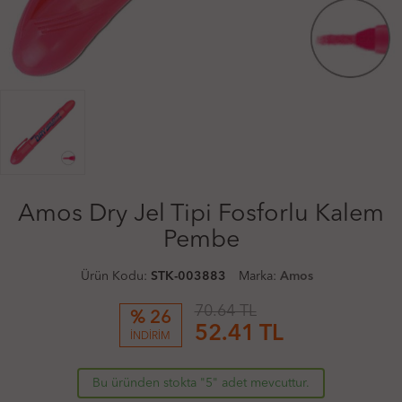
Amos Dry Jel Tipi Fosforlu Kalem
Pembe
Ürün Kodu:
STK-003883
Marka:
Amos
70.64 TL
% 26
52.41
TL
İNDİRİM
Bu üründen stokta "5" adet mevcuttur.