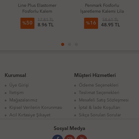
Line Plus Elastomer
Penmark Fosforlu
Fosforlu Kalem
İşaretleme Kalemi Lila
17.81 TL
58.61 TL
50
16
%
%
8.96 TL
48.95 TL
Kurumsal
Müşteri Hizmetleri
Üye Girişi
Ödeme Seçenekleri
İletişim
Teslimat Seçenekleri
Mağazalarımız
Mesafeli Satış Sözleşmesi
Kişisel Verilerin Korunması
İptal & İade Koşulları
Acil Kırtasiye Şikayet
Sıkça Sorulan Sorular
Sosyal Medya