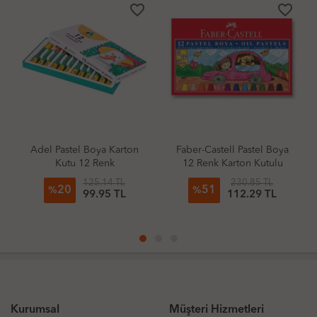
favorite_border
favorite_border
Adel Pastel Boya Karton
Faber-Castell Pastel Boya
Kutu 12 Renk
12 Renk Karton Kutulu
125.14 TL
230.85 TL
20
51
%
%
99.95 TL
112.29 TL
Kurumsal
Müşteri Hizmetleri