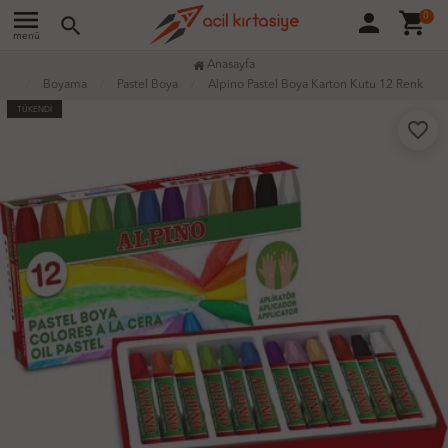
menu
person
shopping_cart
0
search
menü
Anasayfa
Boyama
Pastel Boya
Alpino Pastel Boya Karton Kutu 12 Renk
TÜKENDİ
favorite_border