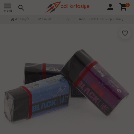
menu
person
shopping_cart
0
search
menü
Anasayfa
Masaüstü
Silgi
Adel Black Line Silgi Galaxy
favorite_border