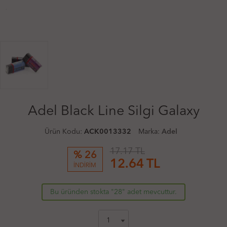
Adel Black Line Silgi Galaxy
Ürün Kodu:
ACK0013332
Marka:
Adel
17.17 TL
% 26
12.64
TL
İNDİRİM
Bu üründen stokta "28" adet mevcuttur.