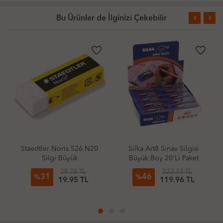
Bu Ürünler de İlginizi Çekebilir
TÜKENDİ
favorite_border
favorite_border
TÜKENDİ
s 526 N20
Silka Art8 Sınav Silgisi
Silka Art9 Sınav Sil
ük
Büyük Boy 20'Li Paket
Orta Boy 24'Lü Pa
78 TL
222.33 TL
222.33 T
46
55
%
%
95 TL
119.96 TL
99.90 T