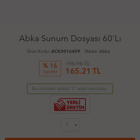
Abka Sunum Dosyası 60'Lı
Ürün Kodu:
ACK0016409
Marka:
Abka
196.98 TL
% 16
165.21
TL
İNDİRİM
Bu üründen stokta "1" adet mevcuttur.