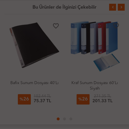
Bu Ürünler de İlginizi Çekebilir
favorite_border
favorite_border
Bafix Sunum Dosyası 40'Lı
Kraf Sunum Dosyası 60'Lı
Siyah
102.44 TL
271.35 TL
26
26
%
%
75.37 TL
201.33 TL