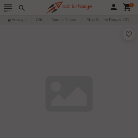
menu
person
shopping_cart
0
search
menü
Anasayfa
Ofis
Sunum Dosyası
Abka Sunum Dosyası 60'Lı
favorite_border