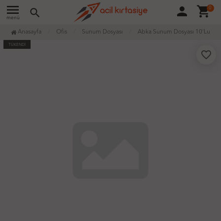
menu
person
shopping_cart
0
search
menü
Anasayfa
Ofis
Sunum Dosyası
Abka Sunum Dosyası 10'Lu
TÜKENDİ
favorite_border