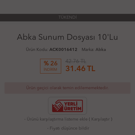
TÜKENDİ
Abka Sunum Dosyası 10'Lu
Ürün Kodu:
ACK0016412
Marka:
Abka
42.76 TL
% 26
31.46
TL
İNDİRİM
Ürün geçici olarak temin edilememektedir.
·
Ürünü karşılaştırma listeme ekle
(
Karşılaştır
)
·
Fiyatı düşünce bildir